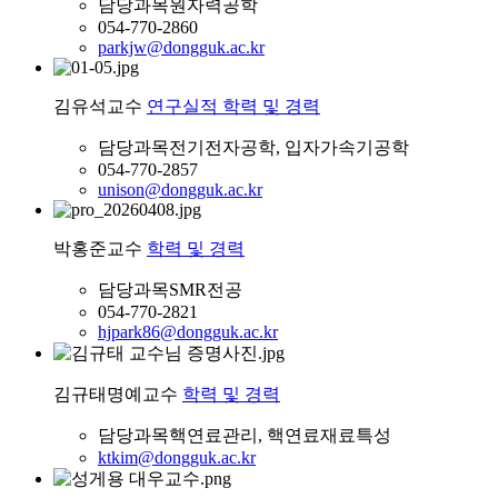
담당과목
원자력공학
054-770-2860
parkjw@dongguk.ac.kr
김유석
교수
연구실적
학력 및 경력
담당과목
전기전자공학, 입자가속기공학
054-770-2857
unison@dongguk.ac.kr
박홍준
교수
학력 및 경력
담당과목
SMR전공
054-770-2821
hjpark86@dongguk.ac.kr
김규태
명예교수
학력 및 경력
담당과목
핵연료관리, 핵연료재료특성
ktkim@dongguk.ac.kr