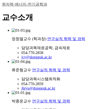
원자력·에너지·전기공학과
교수소개
정창열
교수 (학과장)
연구실적
학력 및 경력
담당과목
재료공학, 금속재료
054-770-2858
jcy@dongguk.ac.kr
류준형
교수
연구실적
학력 및 경력
담당과목
시스템최적화
054-770-2859
jhryu@dongguk.ac.kr
박종운
교수
연구실적
학력 및 경력