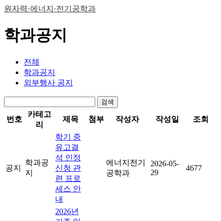
원자력·에너지·전기공학과
학과공지
전체
학과공지
외부행사 공지
검색
카테고
번호
제목
첨부
작성자
작성일
조회
리
학기 중
유고결
석 인정
학과공
에너지전기
2026-05-
공지
신청 관
4677
29
지
공학과
련 프로
세스 안
내
2026년