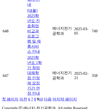
내
[대플]
2025학
년도 진
로취업
에너지전기
2025-03-
648
비교과
749
05
공학과
프로그
램 및 제
휴서비
스 안내
2025학
년도 1학
기 창업
대체학
에너지전기
2025-02-
647
358
21
점 인정
공학과
제 모집
기간 연
장 안내
첫 페이지
이전
6
7
8
9
10
다음
마지막 페이지
Copyright ⓒ 에너지·전기공학과. All rights Reserved.