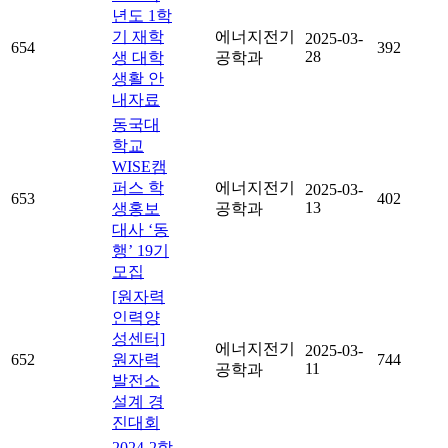
년도 1학
기 재학
에너지전기
2025-03-
654
392
28
생 대학
공학과
생활 안
내자료
동국대
학교
WISE캠
퍼스 학
에너지전기
2025-03-
653
402
13
생홍보
공학과
대사 ‘동
행’ 19기
모집
[원자력
인력양
성센터]
에너지전기
2025-03-
652
원자력
744
11
공학과
발전소
설계 경
진대회
2024-2학