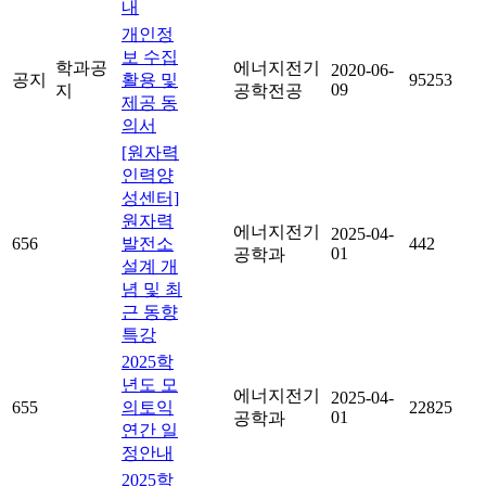
내
개인정
보 수집
학과공
에너지전기
2020-06-
공지
활용 및
95253
09
지
공학전공
제공 동
의서
[원자력
인력양
성센터]
원자력
에너지전기
2025-04-
656
발전소
442
01
공학과
설계 개
념 및 최
근 동향
특강
2025학
년도 모
에너지전기
2025-04-
655
의토익
22825
01
공학과
연간 일
정안내
2025학