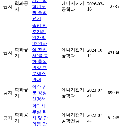
기준 입
학과공
에너지전기
2026-03-
공지
학년도
12785
16
지
공학과
별 졸업
요건
졸업 전
조기취
업자의
‘취업사
학과공
실 확인
에너지전기
2024-10-
공지
43134
14
지
서’를 통
공학과
한 출석
인정 프
로세스
안내
이수구
학과공
에너지전기
2023-07-
공지
분 정정
69905
21
지
공학과
신청서
학과사
무실 위
학과공
에너지전기
2022-07-
공지
치 및 강
81248
22
지
공학전공
의동 안