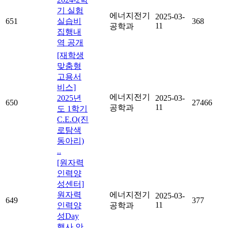
기 실험
에너지전기
2025-03-
651
실습비
368
11
공학과
집행내
역 공개
[재학생
맞춤형
고용서
비스]
에너지전기
2025년
2025-03-
650
27466
11
공학과
도 1학기
C.E.O(진
로탐색
동아리)
..
[원자력
인력양
성센터]
원자력
에너지전기
2025-03-
649
377
11
인력양
공학과
성Day
행사 안