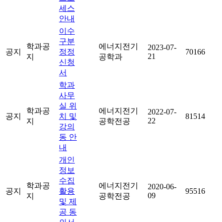
세스
안내
이수
구분
학과공
에너지전기
2023-07-
공지
정정
70166
21
지
공학과
신청
서
학과
사무
실 위
학과공
에너지전기
2022-07-
공지
치 및
81514
22
지
공학전공
강의
동 안
내
개인
정보
수집
학과공
에너지전기
2020-06-
공지
활용
95516
09
지
공학전공
및 제
공 동