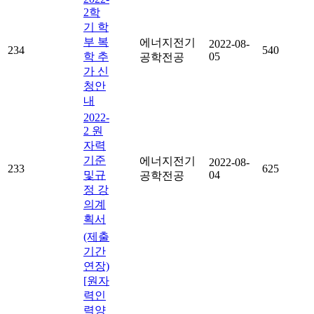
2학
기 학
부 복
에너지전기
2022-08-
234
540
학 추
05
공학전공
가 신
청안
내
2022-
2 원
자력
기준
에너지전기
2022-08-
233
625
및규
04
공학전공
정 강
의계
획서
(제출
기간
연장)
[원자
력인
력양