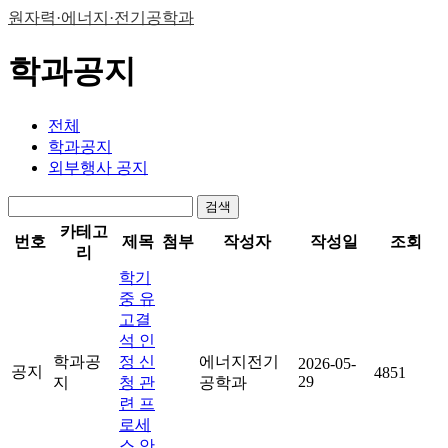
원자력·에너지·전기공학과
학과공지
전체
학과공지
외부행사 공지
검색
카테고
번호
제목
첨부
작성자
작성일
조회
리
학기
중 유
고결
석 인
학과공
정 신
에너지전기
2026-05-
공지
4851
29
지
청 관
공학과
련 프
로세
스 안