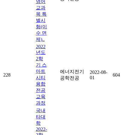
영어
교과
목 특
별시
험(이
수 면
제)..
2022
년도
2학
기 스
마트
에너지전기
2022-08-
228
604
시티
01
공학전공
융합
전공
교육
과정
국내
타대
학
2022-
2학