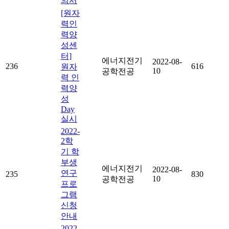
의서
[원자
력인
력양
성센
터]
에너지전기
2022-08-
236
616
원자
10
공학전공
력 인
력양
성
Day
실시
2022-
2학
기 학
부생
에너지전기
2022-08-
연구
235
830
10
공학전공
프로
그램
신청
안내
2022-