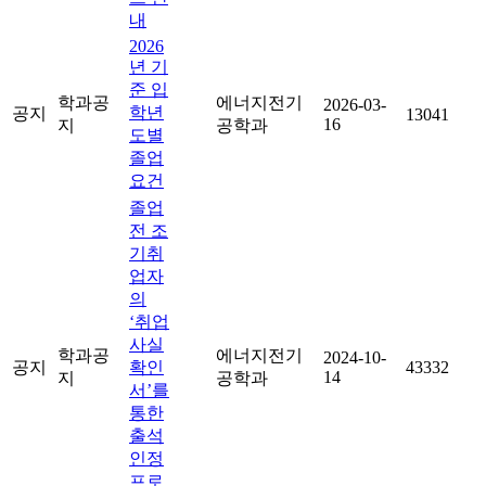
내
2026
년 기
준 입
학과공
에너지전기
2026-03-
학년
공지
13041
16
지
공학과
도별
졸업
요건
졸업
전 조
기취
업자
의
‘취업
사실
학과공
에너지전기
2024-10-
공지
확인
43332
14
지
공학과
서’를
통한
출석
인정
프로