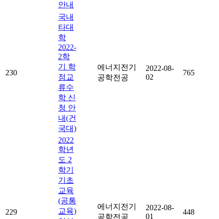
안내
국내
타대
학
2022-
2학
기 학
에너지전기
2022-08-
230
765
점교
02
공학전공
류수
학 신
청 안
내(건
국대)
2022
학년
도 2
학기
기초
교육
(공통
에너지전기
2022-08-
교육)
229
448
01
공학전공