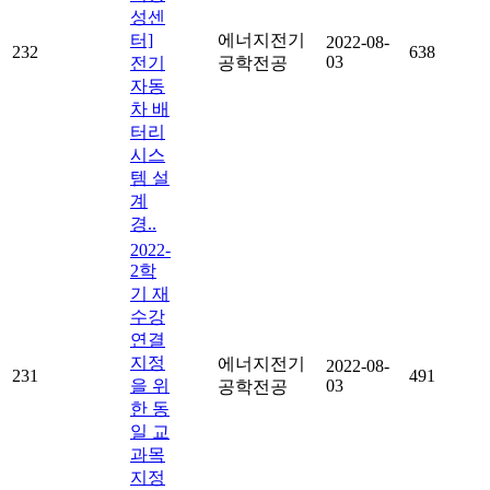
성센
터]
에너지전기
2022-08-
232
638
03
전기
공학전공
자동
차 배
터리
시스
템 설
계
경..
2022-
2학
기 재
수강
연결
지정
에너지전기
2022-08-
231
491
을 위
03
공학전공
한 동
일 교
과목
지정