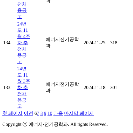
과
천채
용공
고
24년
도 11
월 4주
에너지전기공학
134
차 추
2024-11-25
318
과
천채
용공
고
24년
도 11
월 3주
에너지전기공학
133
차 추
2024-11-18
301
과
천채
용공
고
첫 페이지
이전
6
7
8
9
10
다음
마지막 페이지
Copyright ⓒ 에너지·전기공학과. All rights Reserved.