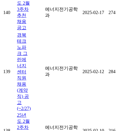
도 2월
3주차
에너지전기공학
140
2025-02-17
274
추천
과
채용
공고
경북
테크
노파
크 그
린에
너지
에너지전기공학
139
2025-02-12
284
센터
과
직원
채용
(계약
직) 공
고
(~2/27)
25년
도 2월
2주차
에너지전기공학
138
2025-02-10
216