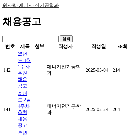
원자력·에너지·전기공학과
채용공고
검색
번호
제목
첨부
작성자
작성일
조회
25년
도 3월
1주차
에너지전기공학
142
2025-03-04
214
추천
과
채용
공고
25년
도 2월
4주차
에너지전기공학
141
2025-02-24
204
추천
과
채용
공고
25년