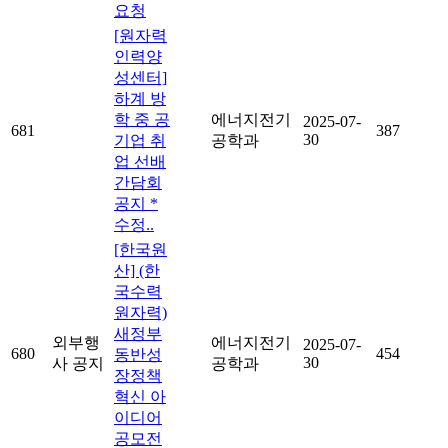
요청
[원자력
인력양
성센터]
하계 방
학 중 공
에너지전기
2025-07-
681
387
30
기업 취
공학과
업 선배
간담회
공지 *
수정..
[한국원
산] (한
국수력
원자력)
새정부
외부행
에너지전기
2025-07-
680
454
동반성
30
사 공지
공학과
장정책
혁신 아
이디어
공모전