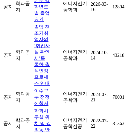
기준 입
학과공
에너지전기
2026-03-
공지
학년도
12894
16
지
공학과
별 졸업
요건
졸업 전
조기취
업자의
‘취업사
학과공
실 확인
에너지전기
2024-10-
공지
43218
14
지
서’를
공학과
통한 출
석인정
프로세
스 안내
이수구
학과공
에너지전기
2023-07-
공지
분 정정
70001
21
지
공학과
신청서
학과사
무실 위
학과공
에너지전기
2022-07-
공지
치 및 강
81363
22
지
공학전공
의동 안