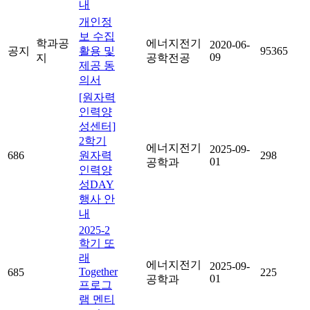
내
개인정
보 수집
학과공
에너지전기
2020-06-
공지
활용 및
95365
09
지
공학전공
제공 동
의서
[원자력
인력양
성센터]
2학기
에너지전기
2025-09-
686
원자력
298
01
공학과
인력양
성DAY
행사 안
내
2025-2
학기 또
래
에너지전기
2025-09-
Together
685
225
01
공학과
프로그
램 멘티