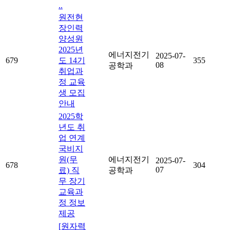
..
원전현
장인력
양성원
2025년
에너지전기
2025-07-
679
도 14기
355
08
공학과
취업과
정 교육
생 모집
안내
2025학
년도 취
업 연계
국비지
원(무
에너지전기
2025-07-
678
304
07
료) 직
공학과
무 장기
교육과
정 정보
제공
[원자력