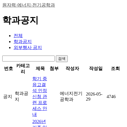
원자력·에너지·전기공학과
학과공지
전체
학과공지
외부행사 공지
검색
카테고
번호
제목
첨부
작성자
작성일
조회
리
학기 중
유고결
석 인정
학과공
에너지전기
2026-05-
공지
신청 관
4746
29
지
공학과
련 프로
세스 안
내
2026년