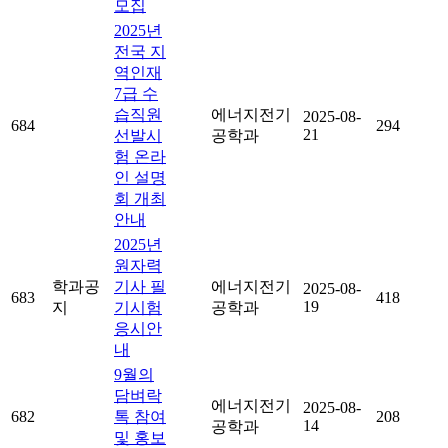
모집
2025년
전국 지
역인재
7급 수
습직원
에너지전기
2025-08-
684
294
21
선발시
공학과
험 온라
인 설명
회 개최
안내
2025년
원자력
학과공
기사 필
에너지전기
2025-08-
683
418
19
지
기시험
공학과
응시안
내
9월의
담벼락
에너지전기
2025-08-
682
톡 참여
208
14
공학과
및 홍보