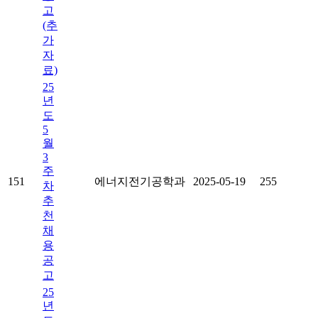
고
(추
가
자
료)
25
년
도
5
월
3
주
151
에너지전기공학과
2025-05-19
255
차
추
천
채
용
공
고
25
년