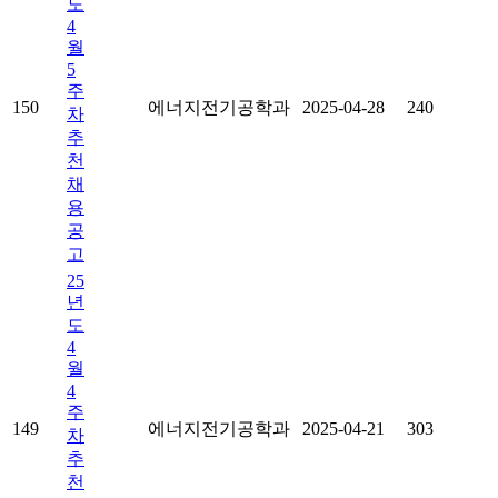
도
4
월
5
주
150
에너지전기공학과
2025-04-28
240
차
추
천
채
용
공
고
25
년
도
4
월
4
주
149
에너지전기공학과
2025-04-21
303
차
추
천