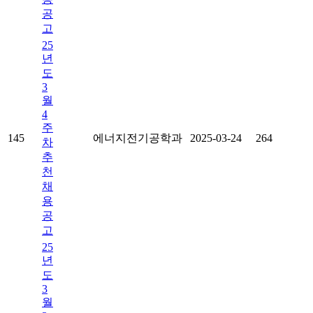
공
고
25
년
도
3
월
4
주
145
에너지전기공학과
2025-03-24
264
차
추
천
채
용
공
고
25
년
도
3
월