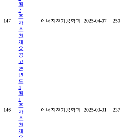
월
2
주
147
에너지전기공학과
2025-04-07
250
차
추
천
채
용
공
고
25
년
도
4
월
1
주
146
에너지전기공학과
2025-03-31
237
차
추
천
채
용