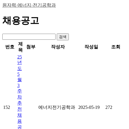
원자력·에너지·전기공학과
채용공고
검색
제
번호
첨부
작성자
작성일
조회
목
25
년
도
5
월
3
주
차
추
152
에너지전기공학과
2025-05-19
272
천
채
용
공