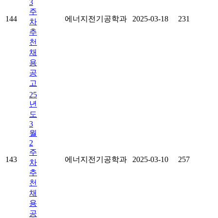
3
주
144
에너지전기공학과
2025-03-18
231
차
추
천
채
용
공
고
25
년
도
3
월
2
주
143
에너지전기공학과
2025-03-10
257
차
추
천
채
용
공