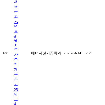
채
용
공
고
25
년
도
4
월
3
주
148
에너지전기공학과
2025-04-14
264
차
추
천
채
용
공
고
25
년
도
4