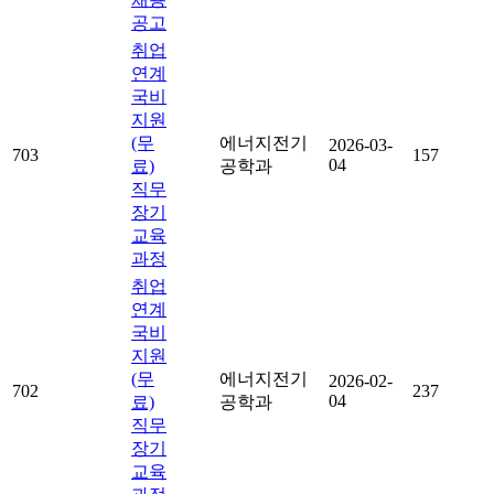
공고
취업
연계
국비
지원
(무
에너지전기
2026-03-
703
157
04
료)
공학과
직무
장기
교육
과정
취업
연계
국비
지원
(무
에너지전기
2026-02-
702
237
04
료)
공학과
직무
장기
교육