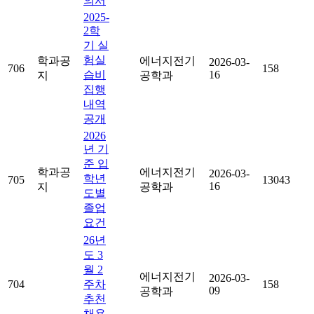
의서
2025-
2학
기 실
험실
학과공
에너지전기
2026-03-
706
158
습비
16
지
공학과
집행
내역
공개
2026
년 기
준 입
학과공
에너지전기
2026-03-
학년
705
13043
16
지
공학과
도별
졸업
요건
26년
도 3
월 2
에너지전기
2026-03-
704
주차
158
09
공학과
추천
채용