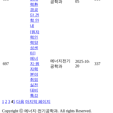
05
공학과
력환
경공
단 견
학 안
내
[원자
력인
력양
성센
터]
에너
에너지전기
2025-10-
697
지·원
337
20
공학과
자력
분야
취업
실전
대비
특강
1
2
3
4
5
다음
마지막 페이지
Copyright ⓒ 에너지·전기공학과. All rights Reserved.