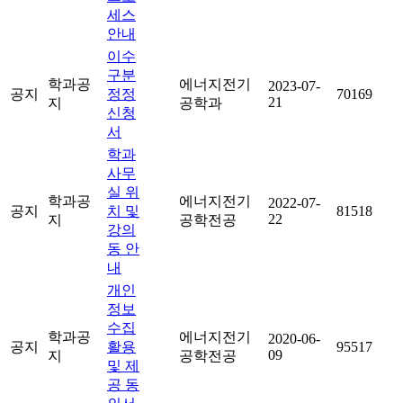
세스
안내
이수
구분
학과공
에너지전기
2023-07-
공지
정정
70169
21
지
공학과
신청
서
학과
사무
실 위
학과공
에너지전기
2022-07-
공지
치 및
81518
22
지
공학전공
강의
동 안
내
개인
정보
수집
학과공
에너지전기
2020-06-
공지
활용
95517
09
지
공학전공
및 제
공 동