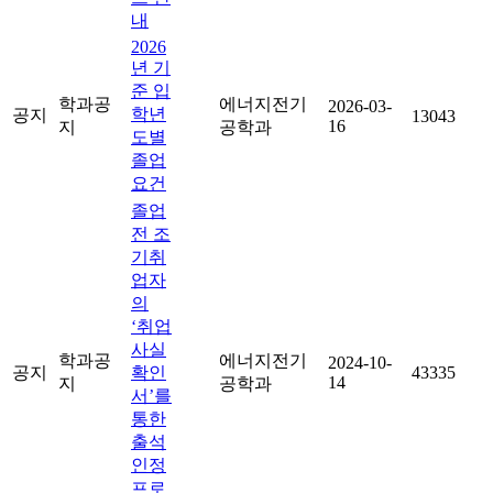
내
2026
년 기
준 입
학과공
에너지전기
2026-03-
학년
공지
13043
16
지
공학과
도별
졸업
요건
졸업
전 조
기취
업자
의
‘취업
사실
학과공
에너지전기
2024-10-
공지
확인
43335
14
지
공학과
서’를
통한
출석
인정
프로