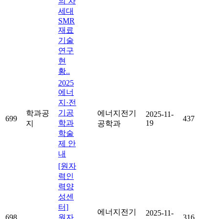
의 차
세대
SMR
재료
기술
연구
현
황..
2025
에너
지·전
기공
학과공
에너지전기
2025-11-
699
437
학과
19
지
공학과
학술
제 안
내
[원자
력인
력양
성센
터]
에너지전기
2025-11-
698
원자
316