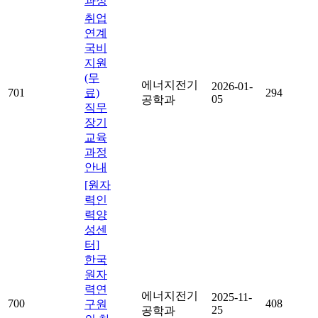
과정
취업
연계
국비
지원
(무
에너지전기
2026-01-
701
료)
294
05
공학과
직무
장기
교육
과정
안내
[원자
력인
력양
성센
터]
한국
원자
력연
에너지전기
2025-11-
700
408
구원
25
공학과