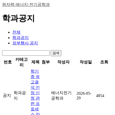
원자력·에너지·전기공학과
학과공지
전체
학과공지
외부행사 공지
검색
카테고
번호
제목
첨부
작성자
작성일
조회
리
학기
중 유
고결
석 인
학과공
정 신
에너지전기
2026-05-
공지
4854
29
지
청 관
공학과
련 프
로세
스 안