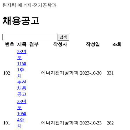
원자력·에너지·전기공학과
채용공고
검색
번호
제목
첨부
작성자
작성일
조회
23년
도
11월
1주
에너지전기공학과
102
2023-10-30
331
차
추천
채용
공고
23년
도
10월
4주
에너지전기공학과
101
2023-10-23
282
차