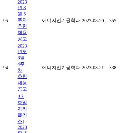
2023
년 8
월 5
주차
에너지전기공학과
95
2023-08-29
355
추천
채용
공고
2023
년도
8월
4주
94
에너지전기공학과
2023-08-21
338
차
추천
채용
공고
[대
학일
자리
플러
스]
2023
학년