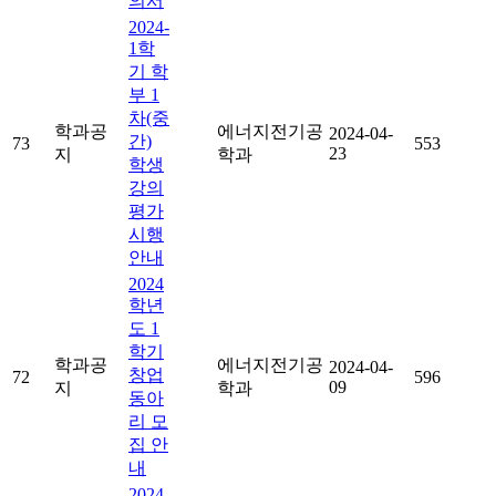
의서
2024-
1학
기 학
부 1
차(중
학과공
에너지전기공
2024-04-
간)
73
553
23
지
학과
학생
강의
평가
시행
안내
2024
학년
도 1
학기
학과공
에너지전기공
2024-04-
창업
72
596
09
지
학과
동아
리 모
집 안
내
2024