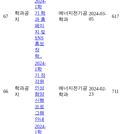
2024-
1학
학과공
기 학
에너지전기공
2024-03-
67
617
05
지
과 홈
학과
페이
지 및
SNS
홍보
장
학..
2024-
1학
기 정
각원
인성
학과공
에너지전기공
2024-02-
66
711
함양
23
지
학과
신행
프로
그램
안내
2024-
1학