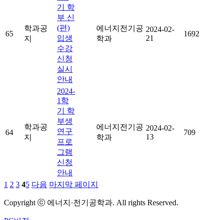
기 학
부 신
(편)
학과공
에너지전기공
2024-02-
65
1692
입생
21
지
학과
수강
신청
실시
안내
2024-
1학
기 학
부생
학과공
에너지전기공
2024-02-
연구
64
709
13
지
학과
프로
그램
신청
안내
1
2
3
4
5
다음
마지막 페이지
Copyright ⓒ 에너지·전기공학과. All rights Reserved.