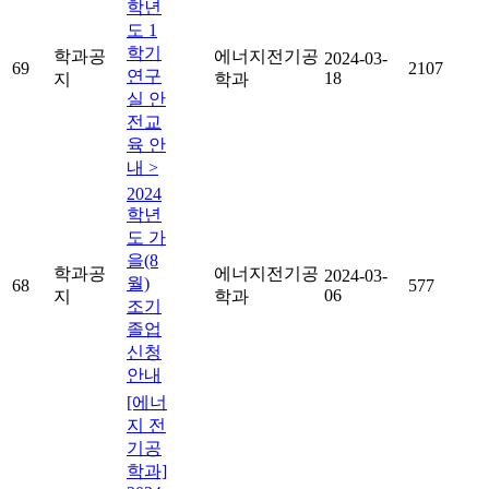
학년
도 1
학기
학과공
에너지전기공
2024-03-
69
2107
연구
18
지
학과
실 안
전교
육 안
내 >
2024
학년
도 가
을(8
학과공
에너지전기공
2024-03-
월)
68
577
06
지
학과
조기
졸업
신청
안내
[에너
지 전
기공
학과]