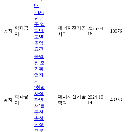
내
2026
년 기
준 입
학과공
에너지전기공
2026-03-
학년
공지
13076
16
지
학과
도별
졸업
요건
졸업
전 조
기취
업자
의
‘취업
사실
학과공
에너지전기공
2024-10-
공지
확인
43353
14
지
학과
서’를
통한
출석
인정
프로