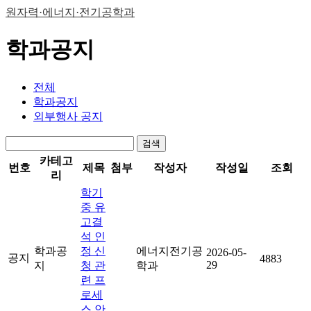
원자력·에너지·전기공학과
학과공지
전체
학과공지
외부행사 공지
검색
카테고
번호
제목
첨부
작성자
작성일
조회
리
학기
중 유
고결
석 인
학과공
정 신
에너지전기공
2026-05-
공지
4883
29
지
청 관
학과
련 프
로세
스 안