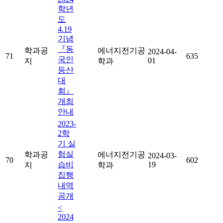
학년
도
4.19
기념
『동
학과공
에너지전기공
2024-04-
71
635
국인
01
지
학과
등산
대
회』
개최
안내
2023-
2학
기 실
험실
학과공
에너지전기공
2024-03-
70
602
습비
19
지
학과
집행
내역
공개
<
2024