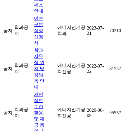
세스
안내
이수
구분
학과공
에너지전기공
2023-07-
공지
정정
70210
21
지
학과
신청
서
학과
사무
실 위
학과공
에너지전기공
2022-07-
공지
치 및
81557
22
지
학전공
강의
동 안
내
개인
정보
수집
학과공
에너지전기공
2020-06-
공지
활용
95557
09
지
학전공
및 제
공 동