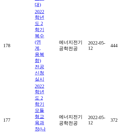
대)
2022
학년
도 2
학기
복수
(연
에너지전기
2022-05-
178
444
계,
12
공학전공
융복
합)
전공
신청
실시
2022
학년
도 2
학기
모듈
형교
에너지전기
2022-05-
177
372
육과
12
공학전공
정(나