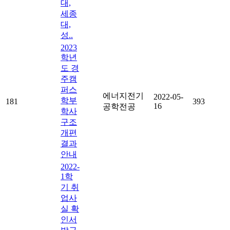
대,
세종
대,
성..
2023
학년
도 경
주캠
퍼스
에너지전기
2022-05-
학부
181
393
16
공학전공
학사
구조
개편
결과
안내
2022-
1학
기 취
업사
실 확
인서