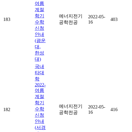
여름
계절
학기
에너지전기
2022-05-
183
403
수학
16
공학전공
신청
안내
(광운
대,
한성
대)
국내
타대
학
2022-
여름
계절
학기
에너지전기
2022-05-
수학
182
416
16
공학전공
신청
안내
(서경