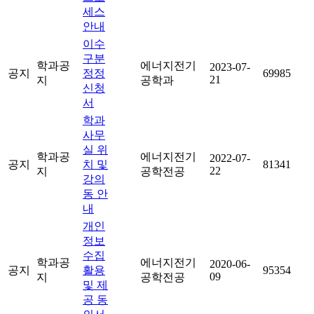
세스
안내
이수
구분
학과공
에너지전기
2023-07-
공지
정정
69985
21
지
공학과
신청
서
학과
사무
실 위
학과공
에너지전기
2022-07-
공지
치 및
81341
22
지
공학전공
강의
동 안
내
개인
정보
수집
학과공
에너지전기
2020-06-
공지
활용
95354
09
지
공학전공
및 제
공 동