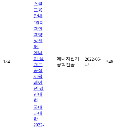
스쿨
교육
안내
[원자
력인
력양
성센
터]
에너
지 플
에너지전기
2022-05-
184
546
17
랜트
공학전공
공정
시뮬
레이
션 경
진대
회
국내
타대
학
2022-