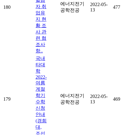
발급
에너지전기
2022-05-
자 취
180
477
13
공학전공
업유
지 현
황 조
사 관
련 협
조사
항..
국내
타대
학
2022-
여름
계절
학기
에너지전기
2022-05-
179
469
수학
13
공학전공
신청
안내
(경희
대,
조선