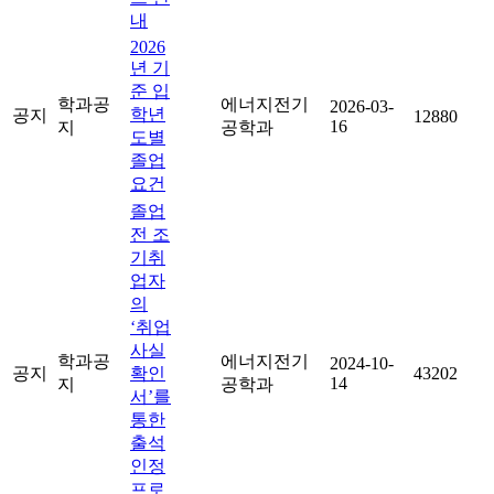
내
2026
년 기
준 입
학과공
에너지전기
2026-03-
학년
공지
12880
16
지
공학과
도별
졸업
요건
졸업
전 조
기취
업자
의
‘취업
사실
학과공
에너지전기
2024-10-
공지
확인
43202
14
지
공학과
서’를
통한
출석
인정
프로