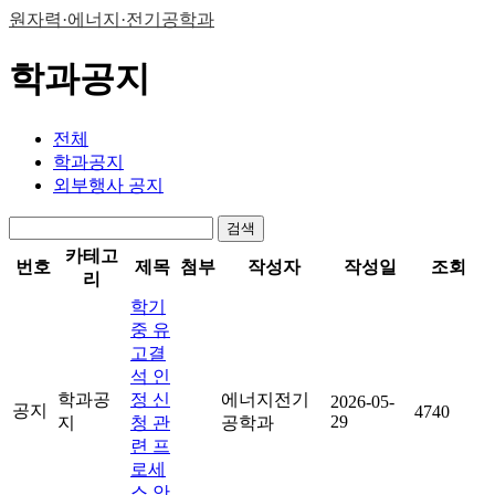
원자력·에너지·전기공학과
학과공지
전체
학과공지
외부행사 공지
검색
카테고
번호
제목
첨부
작성자
작성일
조회
리
학기
중 유
고결
석 인
학과공
정 신
에너지전기
2026-05-
공지
4740
29
지
청 관
공학과
련 프
로세
스 안