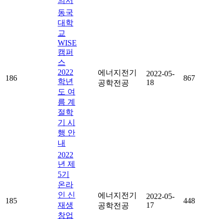
의서
동국
대학
교
WISE
캠퍼
스
2022
에너지전기
2022-05-
186
867
학년
18
공학전공
도 여
름 계
절학
기 시
행 안
내
2022
년 제
5기
온라
인 신
에너지전기
2022-05-
185
448
재생
17
공학전공
창업