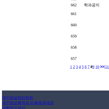
662
학과공지
661
660
659
658
657
1
2
3
4
5
6
7
8
9
10
다
개인정보처리방침
개인정보목적외 이용제공대장
대학정보공시