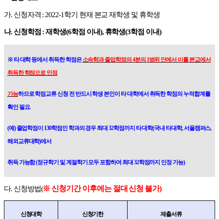
가
.
신청자격
: 2022-1
학기 현재 본교 재학생 및 휴학생
나
.
신청학점
:
재학생
(6
학점 이내
),
휴학생
(3
학점 이내
)
※
타 대학 등에서 취득한 학점은
소속학과 졸업학점의
4
분의
1
범위 안에서 이를 본교에서
취득한 학점으로 인정
가능
하므로 학점교류 신청 전 반드시 학생 본인이 타 대학에서 취득한 학점의 누적합계를
확인 필요
.
(
예
)
졸업학점이
130
학점인 학과의 경우 최대
32
학점까지 타 대학
(
국내 타대학
,
서울캠퍼스
,
해외교류대학
)
에서
취득 가능함
(
정규학기 및 계절학기 모두 포함하여 최대
32
학점까지 인정 가능
)
※
신청기간 이후에는 절대 신청 불가
)
다
.
신청방법
(
신청대학
신청기한
제출서류