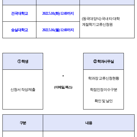
건국대학교
2022.5.10.(
화
) 12:00
까지
(
동국대 양식
)
국내 타 대학
계절학기 교류신청원
숭실대학교
2022.5.16.(
월
) 12:00
까지
①
학생
②
학과사무실
‣
학과장 교류신청현황
(
이메일
,
팩스
)
신청서 작성
/
제출
학점인정 이수구분
확인 및 날인
구분
내용