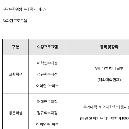
-
복수학위생
: 4
개 학기
(
이상
)
3)
파견 프로그램
구 분
수강프로그램
등록 및 장학
어학연수과정
우리대학 학비 납부
교환학생
정규학부과정
(
해외대학 면제
)
어학연수
+
학부
어학연수과정
우리대학
+
해외대학 학비 동시
방문학생
정규학부과정
(
파견 첫 학기 우리대학 학비
100
어학연수
+
학부