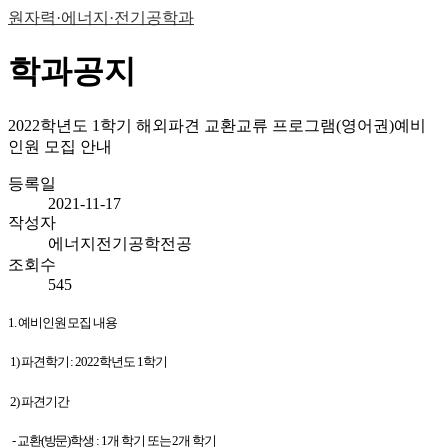
원자력·에너지·전기공학과
학과공지
2022학년도 1학기 해외파견 교환교류 프로그램(영어권)예비
인원 모집 안내
등록일
2021-11-17
작성자
에너지전기공학전공
조회수
545
1.
예비인원 모집 내용
1)
파견학기
: 2022
학년도
1
학기
2)
파견기간
-
교환
(
방문
)
학생
: 1
개 학기 또는
2
개 학기