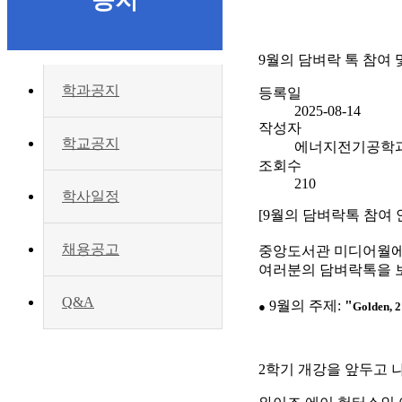
공지
9월의 담벼락 톡 참여 
학과공지
등록일
2025-08-14
작성자
학교공지
에너지전기공학
조회수
210
학사일정
[9월의 담벼락톡 참여 
⠀
채용공고
중앙도서관 미디어월에
여러분의 담벼락톡을 
⠀
Q&A
9월의 주제:
"
●
Golden, 2
2
학기 개강을 앞두고 