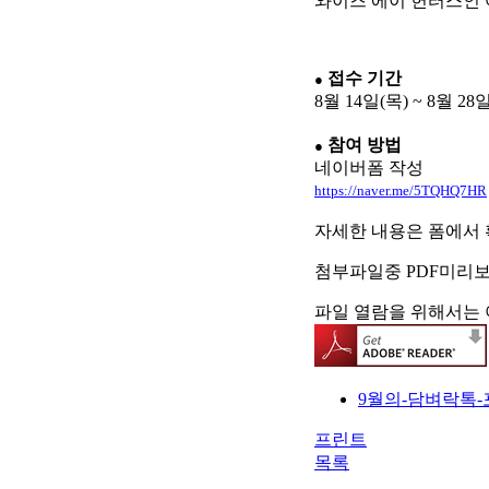
와이즈 에이 헌터스인 
접수 기간
●
8월 14일(목) ~ 8월 28
⠀
참여 방법
●
네이버폼 작성
https://naver.me/5TQHQ7HR
⠀
자세한 내용은 폼에서
첨부파일중 PDF미리
파일 열람을 위해서는 
9월의-담벼락톡-포
프린트
목록