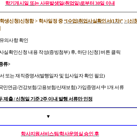
학기개시일 또는 사유발생일
(
취업일
)
로부터
30
일 이내
학생신청
]
신청함
>
학사일정 중
“[
수업
]
취업사실확인서
(1
차
)”
> [
신
릭
 유의사항 확인
사실확인신청 내용 작성
(
증빙첨부
)
후
,
하단
[
신청
]
버튼 클릭
종류
>
서 또는 재직증명서
(
발행일자 및 입사일자 확인 필요
)
국민연금
/
건강보험
/
고용보험
/
산재보험
)
가입증명서
中
1
개 서류
두 제출
/
신청일 기준
2
주 이내 발행 서류만 인정
▼
학사지원서비스팀
/
학사운영실 승인 후