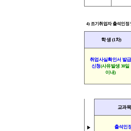
4)
조기취업자 출석인정 
학 생
(1
차
)
취업사실확인서 발
신청
(
사유발생
30
일
이내
)
교과목
출석인정
▶