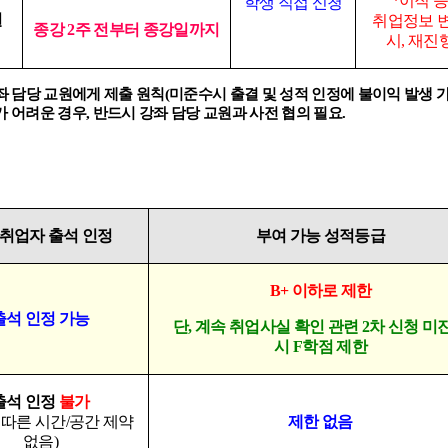
*
이직 
학생 직접 신청
실
취업정보 
종강
2
주 전부터 종강일까지
시
,
재진
좌 담당 교원에게 제출 원칙
(
미준수시 출결 및 성적 인정에 불이익 발생 
가 어려운 경우
,
반드시 강좌 담당 교원과 사전 협의 필요
.
취업자 출석 인정
부여 가능 성적등급
B+
이하로 제한
출석 인정 가능
단
,
계속 취업사실 확인 관련
2
차 신청 미
시
F
학점 제한
출석 인정
불가
 따른 시간
/
공간 제약
제한 없음
없음
)