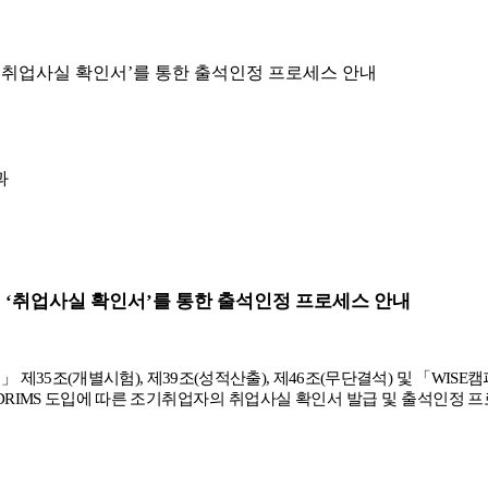
‘취업사실 확인서’를 통한 출석인정 프로세스 안내
과
의
‘
취업사실 확인서
’
를 통한 출석인정 프로세스 안내
칙
」
제
35
조
(
개별시험
),
제
39
조
(
성적산출
),
제
46
조
(
무단결석
)
및
「
WISE
캠
nDRIMS
도입에 따른
조기취업자의 취업사실 확인서 발급 및 출석인정 프