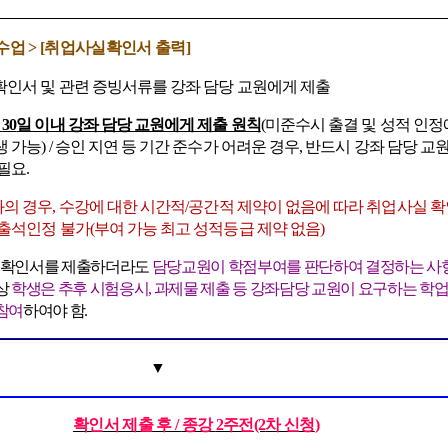
수업
> [
취업사실확인서 출력
]
확인서 및 관련 증빙서류를 강좌 담당 교원에게 제출
생
30
일 이내 강좌 담당 교원에게 제출 원칙
(
미준수시 출결 및 성적 인정
생 가능
) /
승인 지연 등 기간 준수가 어려운 경우
,
반드시 강좌 담당 교
 필요
.
의 경우
,
수강에 대한 시간적
/
공간적 제약이 없음에 따라 취업사실 확
 출석인정 불가
(
부여 가능 최고 성적등급 제약 없음
)
 확인서를 제출하더라도
담당교원이 학점부여를 판단하여 결정하는 사
상
학생은 추후 시험응시
,
과제물 제출 등 강좌담당 교원이 요구하는 학
참여
하여야 함
.
▼
확인서 제출 후
/
종강
2
주전
(2
차 신청
)