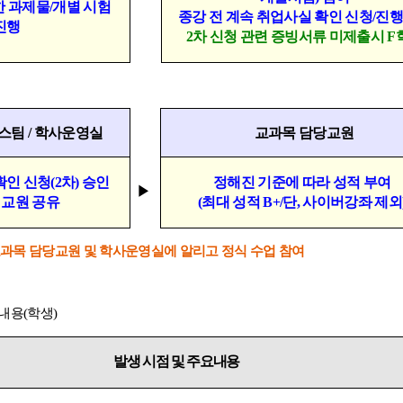
한 과제물
/
개별 시험
종강 전 계속 취업사실 확인 신청
/
진
진행
2
차 신청 관련 증빙서류 미제출시
F
스팀
/
학사운영실
교과목 담당교원
확인 신청
(2
차
)
승인
정해진 기준에 따라 성적 부여
▶
 교원 공유
(
최대 성적
B+/
단
,
사이버강좌 제외
과목 담당교원 및 학사운영실에 알리고 정식 수업 참여
요내용
(
학생
)
발생 시점 및 주요내용