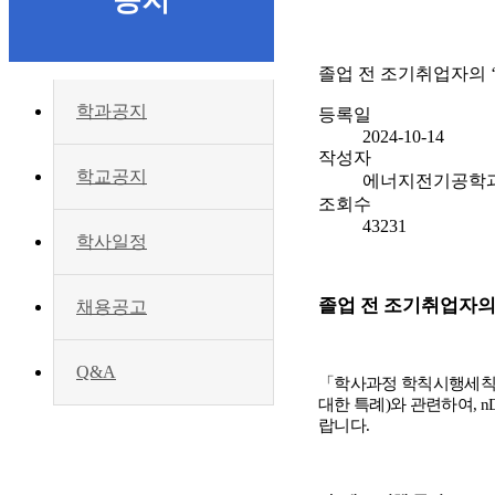
공지
졸업 전 조기취업자의 
학과공지
등록일
2024-10-14
작성자
학교공지
에너지전기공학
조회수
43231
학사일정
졸업 전 조기취업자
채용공고
Q&A
「
학사과정 학칙시행세
대한 특례
)
와 관련하여
, 
랍니다
.