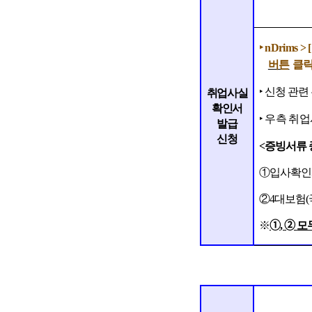
‣
nDrims > [
버튼
클
‣
신청 관련
취업사실
확인서
‣
우측 취업
발급
신청
<
증빙서류 
①
입사확인
②
4
대보험
(
※
➀
,
➁
모