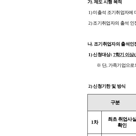
가
.
제도 시행 목적
1)
미출석 조기취업자에 대
2)
조기취업자의 출석 인정
나
.
조기취업자의 출석인정
:
1)
신청대상
7
학기 이상
(
※
단
,
가족기업으로의
2)
신청기한 및 방식
구분
최초 취업사
1
차
확인