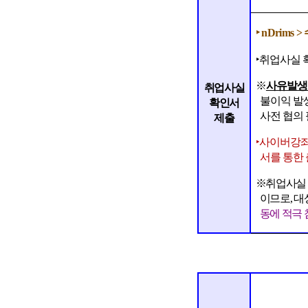
‣
n
Drims >
‣
취업사실 
※
사유발
취업사실
불이익 발
확인서
사전 협의
제출
‣
사이버강좌
서를 통한
※
취업사실
이므로
,
대
동에 적극 