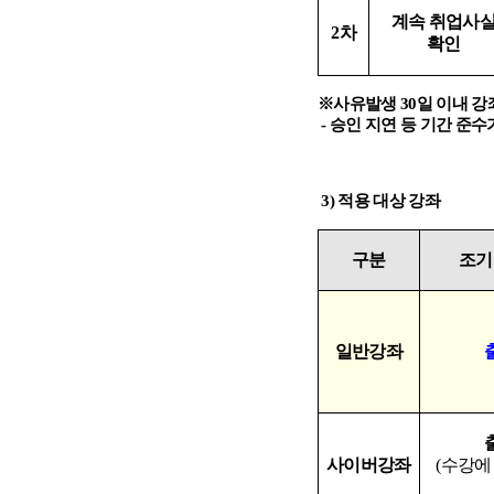
계속 취업사
2
차
확인
※
사유발생
30
일 이내 강
-
승인 지연 등 기간 준수
3)
적용 대상 강좌
구분
조기
일반강좌
사이버강좌
(
수강에