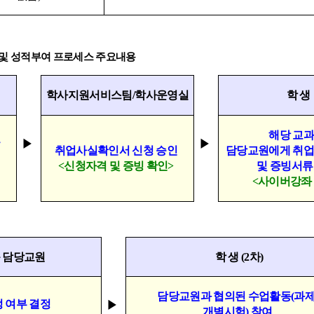
및 성적부여 프로세스 주요내용
학사지원서비스팀
/
학사운영실
학 생
해당 교
급
▶
▶
취업사실확인서 신청 승인
담당교원에게
취업
<
신청자격 및 증빙 확인
>
및 증빙서류
<
사이버강좌
 담당교원
학 생
(2
차
)
담당교원과 협의된 수업활동
(
과
 여부 결정
▶
개별시험
)
참여