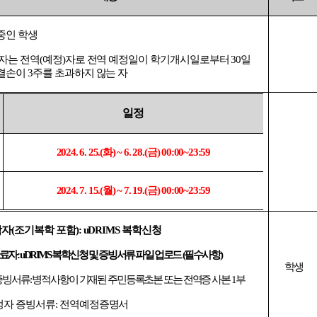
중인 학생
자는 전역
(
예정
)
자로 전역 예정일이 학기개시일로부터
30
일
결손이
3
주를 초과하지 않는 자
일정
2024. 6. 25.(
화
) ~ 6. 28.(
금
) 00:00~23:59
2024. 7. 15.(
월
) ~ 7. 19.(
금
) 00:00~23:59
학자
(
조기복학 포함
): uDRIMS
복학신청
만료자
: uDRIMS
복학신청 및 증빙서류 파일 업로드
(
필수사항
)
학생
증빙서류
:
병적사항이 기재된 주민등록초본 또는 전역증 사본
1
부
정자 증빙서류
:
전역예정증명서