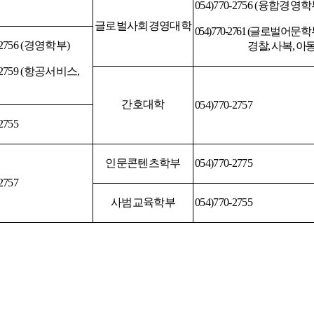
054)770-2756 (
융합경영학
글로벌사회경영대학
054)770-2761 (
글로벌어문학
2756 (
경영학부
)
경찰
,
사복
,
아
2759 (
항공서비스
,
간호대학
054)770-2757
2755
인문콘텐츠학부
054)770-2775
2757
사범교육학부
054)770-2755