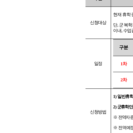
현재 휴학 
신청대상
단
,
군 복학
이내
,
수업
구분
일정
1
차
2
차
1)
일반휴
2)
군휴학 
신청방법
※
전역자 
※
전역예