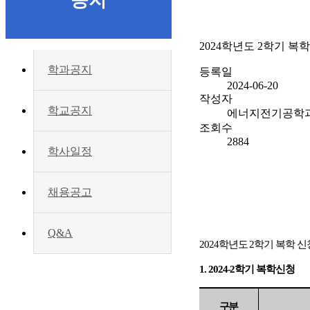
공지
2024학년도 2학기 복
학과공지
등록일
2024-06-20
작성자
학교공지
에너지전기공학
조회수
2884
학사일정
채용공고
Q&A
2024
학년도
2
학기 복학 
1. 2024-2
학기 복학신청
구분