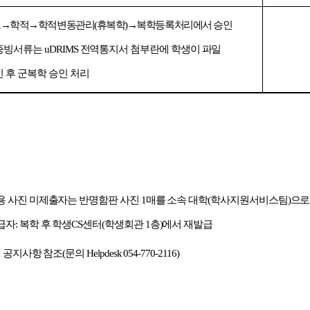
보
→
학적
→
학적변동관리
(
휴복학
)
→
복학등록처리에서 승인
증빙서류는
uDRIMS
전역통지서 첨부란에 학생이 파일
 후 군복학 승인 처리
용 사진 미제출자는 반명함판 사진
1
매를 소속 대학
(
학사지원서비스팀
)
으로
급자
:
복학 후 학생
CS
센터
(
학생회관
1
층
)
에서 재발급
 공지사항 참조
(
문의
Helpdesk 054-770-2116)