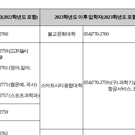
자
(2022
학년도 포함
)
2023
학년도 이후 입학자
(2023
학년도 포
2760
불교문화대학
054)770-2760
-2759
고고미술사
술
2761 (
영어
,
일어
,
054)770-2759 ((
구
)
과학기
2775 (
웹문예
,
국사
)
스마트시티융합대학
항공서비스
,
2757 (
스포츠과학과
)
2759
2761