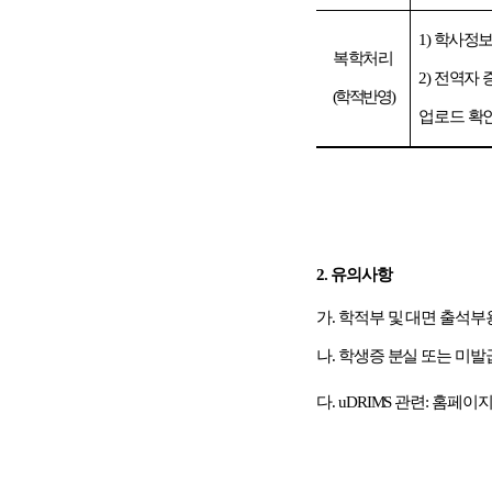
1)
학사정
복학처리
2)
전역자 
(
학적반영
)
업로드 확인
2.
유의사항
가
.
학적부 및 대면 출석부
나
.
학생증 분실 또는 미발
다
. uDRIMS
관련
:
홈페이지