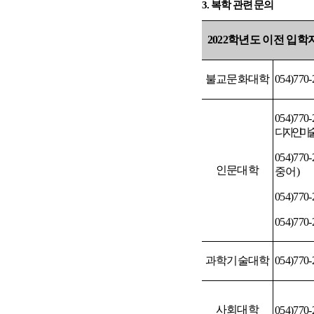
3.
복학 관련 문의
2022
학년도 이전 입학
불교문화대학
054)770-
054)770
디자인미
054)770-
인문대학
중어
)
054)770-
054)770-
과학기술대학
054)770-
사회대학
054)770-