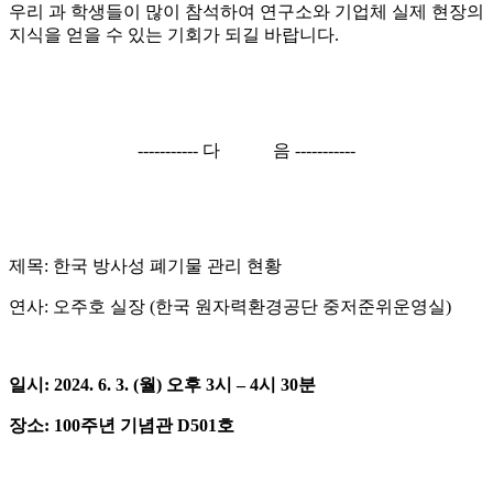
우리 과 학생들이 많이 참석하여 연구소와 기업체 실제 현장의
지식을 얻을 수 있는 기회가 되길 바랍니다
.
-----------
다 음
-----------
제목
:
한국 방사성 폐기물 관리 현황
연사
:
오주호 실장
(
한국 원자력환경공단 중저준위운영실
)
일시
: 2024. 6. 3. (
월
)
오후
3
시
–
4
시
30
분
장소
: 100
주년 기념관
D501
호