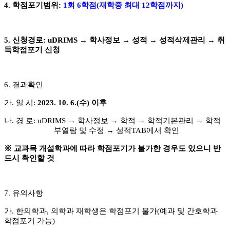
4.
학점포기범위
:
1
회
6
학점
(
재학중 최대
12
학점까지
)
5.
신청경로
: uDRIMS
→
학사정보
→
성적
→
성적삭제관리
→
취
득학점포기 신청
6.
결과확인
가
.
일 시
:
2023. 10. 6.(
수
)
이후
나
.
경 로
: uDRIMS
→
학사정보
→
학적
→
학적기본관리
→
학적
부열람 및 수정
→
성적
TAB
에서 확인
※
교과목 개설학과에 따라 학점포기가 불가한 경우도 있으니 반
드시 확인할 것
7.
유의사항
가
.
한의학과
,
의학과 재학생은 학점포기 불가
(
예과 및 간호학과
학점포기 가능
)