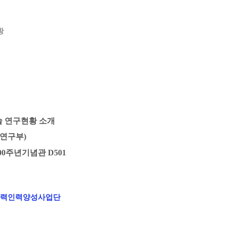
황
술 연구현황 소개
술연구부)
 100주년기념관 D501
력인력양성사업단