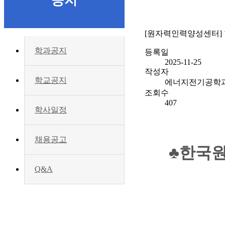
공지
[원자력인력양성센터] 
학과공지
등록일
2025-11-25
작성자
학교공지
에너지전기공학
조회수
407
학사일정
채용공고
♣한국원
Q&A