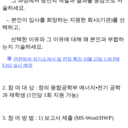
그 과정에서 당신의 역할과 결과를 중심으로 서
술하세요
.
-.
본인이 입사를 희망하는 지원한 회사
(
기관
)
를 선
택하고
,
선택한 이유와 그 이유에 대해 왜 본인과 부합하
는지 기술하세요
.
※
관
련하여 자기소개서 및 면접 특강
10
월
23
일
1:30 PM
E102
실시 예정
2.
참 여 대 상
:
창의 융합공학부 에너지
⦁
전기 공학
과 재학생
(1
인당
1
회 지원 가능
)
3.
참 여 방 법
: 1)
보고서 제출
(MS-Word/HWP)