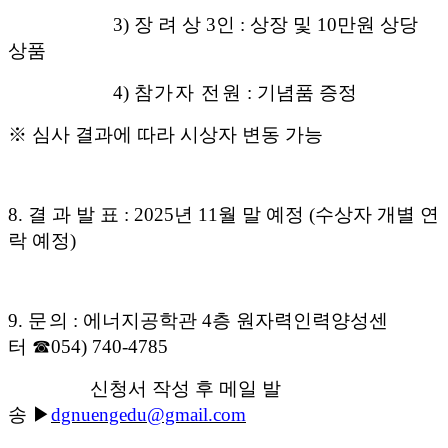
3)
장 려 상
3
인
:
상장 및
10
만원 상당
상품
4)
참가자 전원
:
기념품 증정
※
심사 결과에 따라 시상자 변동 가능
8.
결 과 발 표
: 2025
년
11
월 말 예정
(
수상자 개별 연
락 예정
)
9.
문
의
:
에너지공학관
4
층 원자력인력양성센
터
☎
054) 740-4785
신청서 작성 후 메일 발
송
▶
dgnuengedu@gmail.com