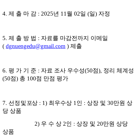
4.
제 출 마 감
: 2025
년
11
월
02
일
(
일
)
자정
5.
제 출 방 법
:
자료를 마감전까지 이메일
(
dgnuengedu@gmail.com
)
제출
6.
평 가 기 준
:
자료 조사 우수성
(50
점
),
정리 체계성
(50
점
)
총
100
점 만점 평가
7.
선
정 및 포
상
: 1)
최우수상
1
인
:
상장 및
30
만원 상
당 상품
2)
우 수 상
2
인
:
상장 및
20
만원 상당
상품